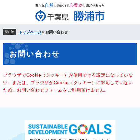
ペ
メ
ー
ニ
ジ
ュ
の
ー
先
を
現在地
トップページ
>
お問い合わせ
頭
飛
で
ば
本
す。
し
お問い合わせ
文
て
本
文
ブラウザでCookie（クッキー）が使用できる設定になっていな
へ
い、または、ブラウザがCookie（クッキー）に対応していない
ため、お問い合わせフォームをご利用頂けません。