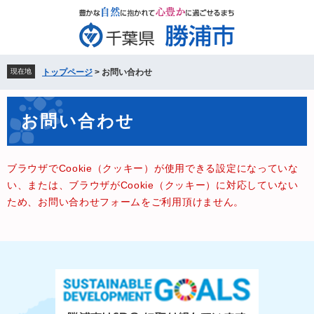
ペ
メ
ー
ニ
ジ
ュ
の
ー
先
を
現在地
トップページ
>
お問い合わせ
頭
飛
で
ば
本
す。
し
お問い合わせ
文
て
本
文
ブラウザでCookie（クッキー）が使用できる設定になっていな
へ
い、または、ブラウザがCookie（クッキー）に対応していない
ため、お問い合わせフォームをご利用頂けません。