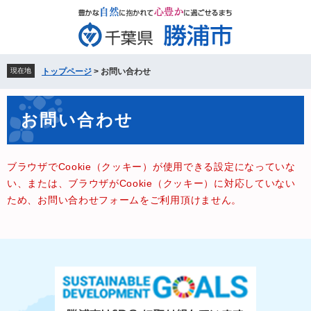
ペ
メ
ー
ニ
ジ
ュ
の
ー
先
を
現在地
トップページ
>
お問い合わせ
頭
飛
で
ば
本
す。
し
お問い合わせ
文
て
本
文
ブラウザでCookie（クッキー）が使用できる設定になっていな
へ
い、または、ブラウザがCookie（クッキー）に対応していない
ため、お問い合わせフォームをご利用頂けません。