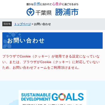
ペ
メ
ー
ニ
ジ
ュ
の
ー
先
を
現在地
トップページ
>
お問い合わせ
頭
飛
で
ば
本
す。
し
お問い合わせ
文
て
本
文
ブラウザでCookie（クッキー）が使用できる設定になっていな
へ
い、または、ブラウザがCookie（クッキー）に対応していない
ため、お問い合わせフォームをご利用頂けません。