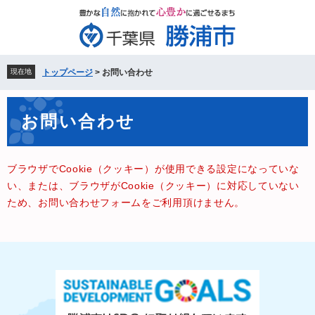
ペ
メ
ー
ニ
ジ
ュ
の
ー
先
を
現在地
トップページ
>
お問い合わせ
頭
飛
で
ば
本
す。
し
お問い合わせ
文
て
本
文
ブラウザでCookie（クッキー）が使用できる設定になっていな
へ
い、または、ブラウザがCookie（クッキー）に対応していない
ため、お問い合わせフォームをご利用頂けません。