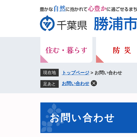
ペ
メ
ー
ニ
ジ
ュ
の
ー
先
を
頭
飛
で
ば
す。
し
て
本
現在地
トップページ
>
お問い合わせ
文
お問い合わせ
足あと
へ
本
文
お問い合わせ