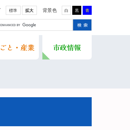
ズ
背景色
標準
拡大
白
黒
青