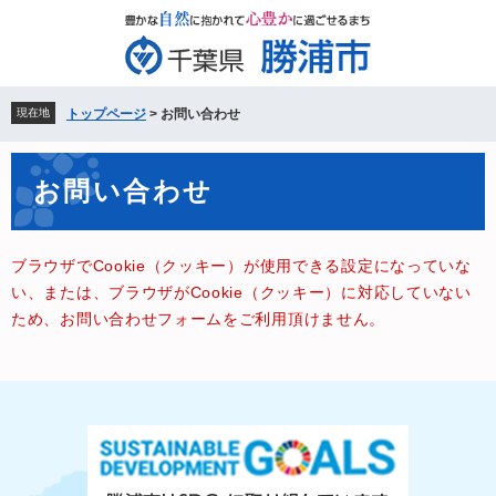
ペ
メ
ー
ニ
ジ
ュ
の
ー
先
を
現在地
トップページ
>
お問い合わせ
頭
飛
で
ば
本
す。
し
お問い合わせ
文
て
本
文
ブラウザでCookie（クッキー）が使用できる設定になっていな
へ
い、または、ブラウザがCookie（クッキー）に対応していない
ため、お問い合わせフォームをご利用頂けません。