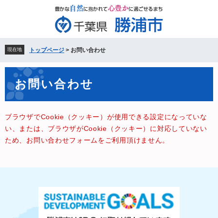
ペ
メ
ー
ニ
ジ
ュ
の
ー
先
を
現在地
トップページ
>
お問い合わせ
頭
飛
で
ば
本
す。
し
お問い合わせ
文
て
本
文
ブラウザでCookie（クッキー）が使用できる設定になっていな
へ
い、または、ブラウザがCookie（クッキー）に対応していない
ため、お問い合わせフォームをご利用頂けません。