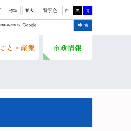
ズ
背景色
標準
拡大
白
黒
青