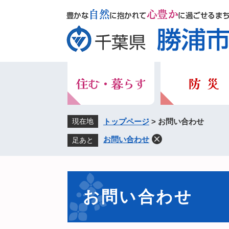
ペ
メ
ー
ニ
ジ
ュ
の
ー
先
を
頭
飛
で
ば
す。
し
て
本
現在地
トップページ
>
お問い合わせ
文
お問い合わせ
足あと
へ
本
文
お問い合わせ