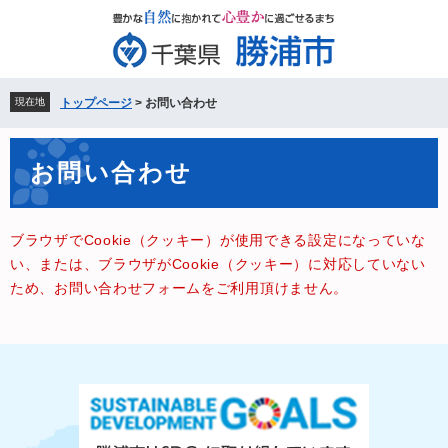
ペ
メ
ー
ニ
ジ
ュ
の
ー
先
を
現在地
トップページ
>
お問い合わせ
頭
飛
で
ば
本
す。
し
お問い合わせ
文
て
本
文
ブラウザでCookie（クッキー）が使用できる設定になっていな
へ
い、または、ブラウザがCookie（クッキー）に対応していない
ため、お問い合わせフォームをご利用頂けません。