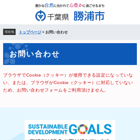
ペ
メ
ー
ニ
ジ
ュ
の
ー
先
を
現在地
トップページ
>
お問い合わせ
頭
飛
で
ば
本
す。
し
お問い合わせ
文
て
本
文
ブラウザでCookie（クッキー）が使用できる設定になっていな
へ
い、または、ブラウザがCookie（クッキー）に対応していない
ため、お問い合わせフォームをご利用頂けません。