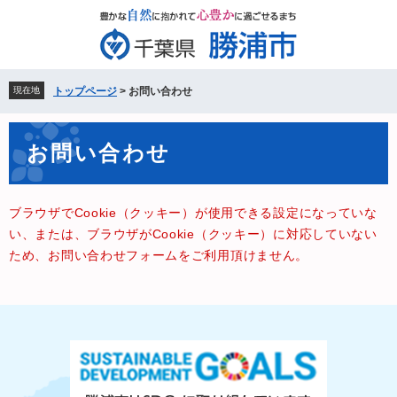
ペ
メ
ー
ニ
ジ
ュ
の
ー
先
を
現在地
トップページ
>
お問い合わせ
頭
飛
で
ば
本
す。
し
お問い合わせ
文
て
本
文
ブラウザでCookie（クッキー）が使用できる設定になっていな
へ
い、または、ブラウザがCookie（クッキー）に対応していない
ため、お問い合わせフォームをご利用頂けません。