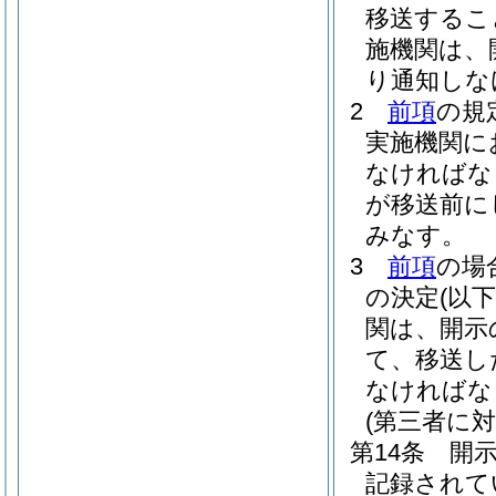
移送するこ
施機関は、
り通知しな
2
前項
の規
実施機関に
なければな
が移送前に
みなす。
3
前項
の場
の決定
(以
関は、開示
て、移送し
なければな
(第三者に
第14条
開
記録されて