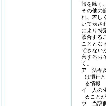
報を除く。
その他の
れ、若し
いて表さ
により特
照合する
こととな
できない
害するお
く。
ア
法令
は慣行
る情報
イ
人の
ること
ウ
当該