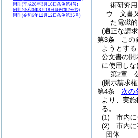
術研究
附則
(平成28年3月16日条例第4号)
附則
(令和3年3月18日条例第2号抄)
ウ
文書
附則
(令和6年12月12日条例第35号)
た電磁的
(適正な請求
第3条
この
ようとする
公文書の開
に使用しな
第2章
(開示請求権
第4条
次の
より、実施
る。
(1)
市内に
(2)
市内に
団体