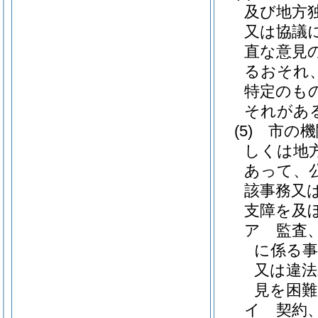
及び地方
又は協議
直な意見
るおそれ
特定のも
それがあ
(5)
市の機
しくは地
あって、
該事務又
支障を及
ア
監査
に係る事
又は違法
見を困
イ
契約