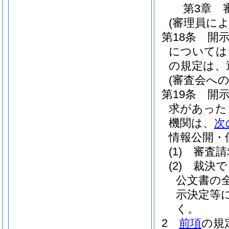
第3章
(審理員に
第18条
開
については
の規定は、
(審査会への
第19条
開
求があった
機関は、
次
情報公開・
(1)
審査請
(2)
裁決で
公文書の
示決定等
く。
2
前項
の規