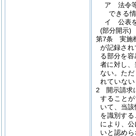
ア
法令
できる
イ
公表
(部分開示)
第7条
実施
が記録され
る部分を容
者に対し、
ない。
ただ
れていない
2
開示請求
することが
いて、当該
を識別する
により、公
いと認めら