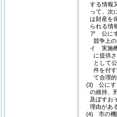
する情報
って、次
は財産を
られる情
ア
公に
競争上
イ
実施
に提供
として
件を付す
て合理
(3)
公にす
の維持、
及ぼすお
理由があ
(4)
市の機