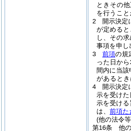
ときその他
を行うこと
2
開示決定
が定めると
し、その求
事項を申し
3
前項
の規
った日から
間内に当該
があるとき
4
開示決定
示を受けた
示を受ける
は、
前項た
(他の法令
第16条
他