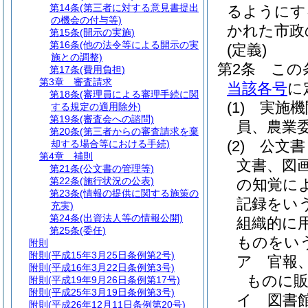
第14条
(第三者に対する意見書提出
るようにす
の機会の付与等)
かれた市政
第15条
(開示の実施)
第16条
(他の法令等による開示の実
(定義)
施との調整)
第2条
この
第17条
(費用負担)
第3章
審査請求
当該各号
に
第18条
(審理員による審理手続に関
(1)
実施機
する規定の適用除外)
第19条
(審査会への諮問)
員、農業
第20条
(第三者からの審査請求を棄
(2)
公文書
却する場合等における手続)
第4章
補則
文書、図
第21条
(公文書の管理等)
第22条
(施行状況の公表)
の知覚に
第23条
(情報の提供に関する施策の
記録をい
充実)
第24条
(出資法人等の情報公開)
組織的に
第25条
(委任)
ものをい
附則
附則
(平成15年3月25日条例第2号)
ア
官報
附則
(平成16年3月22日条例第3号)
ものに
附則
(平成19年9月26日条例第17号)
附則
(平成25年3月19日条例第3号)
イ
図書
附則
(平成26年12月11日条例第20号)