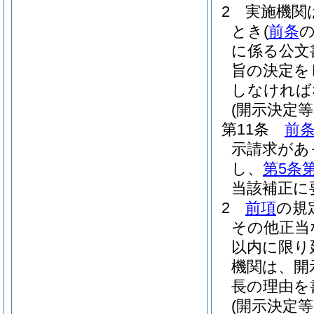
2
実施機関
とき
(
前条
に係る公文
旨の決定を
しなければ
(開示決定等
第11条
前
示請求があ
し、
第5条
当該補正に
2
前項
の規
その他正当
以内に限り
機関は、開
長の理由を
(開示決定