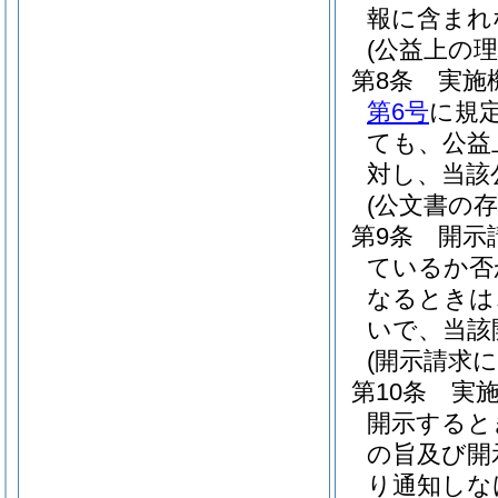
報に含まれ
(公益上の
第8条
実施
第6号
に規
ても、公益
対し、当該
(公文書の
第9条
開示
ているか否
なるときは
いで、当該
(開示請求
第10条
実
開示すると
の旨及び開
り通知しな