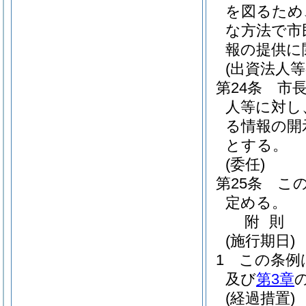
を図るため
な方法で市
報の提供に
(出資法人等
第24条
市
人等に対し
る情報の開
とする。
(委任)
第25条
こ
定める。
附
則
(施行期日)
1
この条例
及び
第3章
(経過措置)