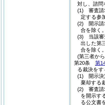
対し、諮問
(1)
審査請
定する参
(2)
開示請
合を除く。
(3)
当該審
出した第
合を除く。
(第三者か
第20条
第1
る裁決をす
(1)
開示決
棄却する
(2)
審査請
を開示す
る公文書