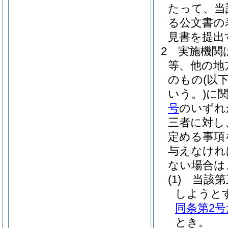
たって、当
る公文書の
見書を提出
2
実施機関
等、他の地
のもの
(以
いう。)
に
号
のいずれ
三者に対し
定める事項
与えなけれ
ない場合は
(1)
当該第
しようと
同条第2
とき。