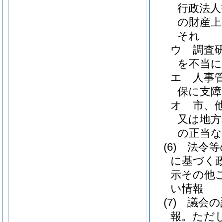
行政法人
の財産上
それ
ウ
調査
を不当
エ
人事
保に支
オ
市、
又は地方
の正当
(6)
法令等
に基づく
示その他
い情報
(7)
議会の
報。
ただ