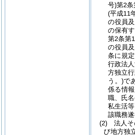
号)
第2
(平成11
の役員及
の保有す
第2条第
の役員及
条に規定
行政法人
方独立行
う。)
で
係る情報
職、氏名
私生活等
該職務遂
(2)
法人そ
び地方独