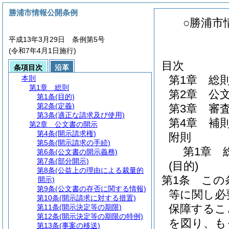
勝浦市情報公開条例
○勝浦市
平成13年3月29日 条例第5号
(令和7年4月1日施行)
目次
条項目次
沿革
第1章
総
本則
第1章
総則
第2章
公
第1条
(目的)
第2条
(定義)
第3章
審
第3条
(適正な請求及び使用)
第4章
補
第2章
公文書の開示
第4条
(開示請求権)
附則
第5条
(開示請求の手続)
第1章
第6条
(公文書の開示義務)
第7条
(部分開示)
(目的)
第8条
(公益上の理由による裁量的
第1条
この
開示)
第9条
(公文書の存否に関する情報)
等に関し必
第10条
(開示請求に対する措置)
保障するこ
第11条
(開示決定等の期限)
第12条
(開示決定等の期限の特例)
を図り、も
第13条
(事案の移送)