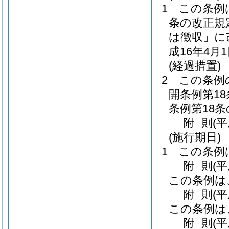
1
この条例
条の改正規
は徴収」に
成16年4月
(経過措置)
2
この条例
開条例第1
条例第18
附
則
(
(施行期日)
1
この条例
附
則
(
この条例は
附
則
(平
この条例は
附
則
(