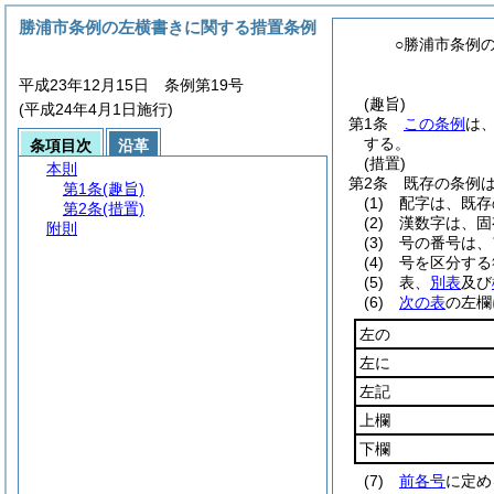
勝浦市条例の左横書きに関する措置条例
○勝浦市条例
平成23年12月15日 条例第19号
(趣旨)
(平成24年4月1日施行)
第1条
この条例
は
する。
条項目次
沿革
(措置)
本則
第2条
既存の条例
第1条
(趣旨)
(1)
配字は、既存
第2条
(措置)
(2)
漢数字は、固
附則
(3)
号の番号は、
(4)
号を区分する
(5)
表、
別表
及び
(6)
次の表
の左欄
左の
左に
左記
上欄
下欄
(7)
前各号
に定め