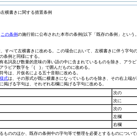
の左横書きに関する措置条例
、
この条例
の施行前に公布された本市の条例
(以下「既存の条例」という。
は、すべて左横書きに改める。
この場合において、左横書きに伴う字句
の条例と同様にする。
有名詞及び数量的意味の薄い語の中に含まれているものを除き、アラビ
アラビア数字を「
( )
」で囲んだものに改める。
符号は、片仮名による五十音順に改める。
様式
は、その形式が既に横書きになっているものを除き、その右上端が
に掲げる字句は、それぞれ右欄に掲げる字句に改める。
次の
次に
次の
左欄
右欄
るもののほか、既存の条例中の字句等で整理を必要とするものについて