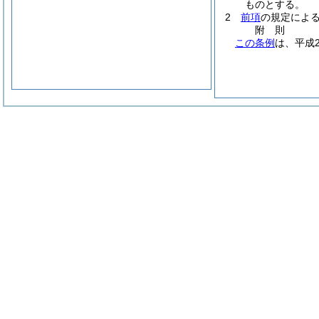
ものとする。
2
前項
の規定によ
附
則
この条例
は、平成