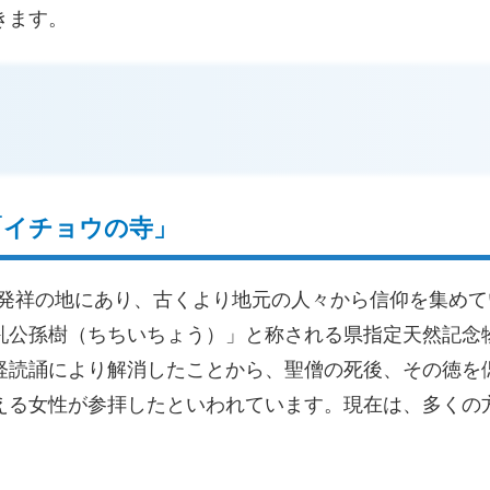
きます。
「イチョウの寺」​
朝市発祥の地にあり、古くより地元の人々から信仰を集め
乳公孫樹（ちちいちょう）」と称される県指定天然記念
経読誦により解消したことから、聖僧の死後、その徳を
える女性が参拝したといわれています。現在は、多くの