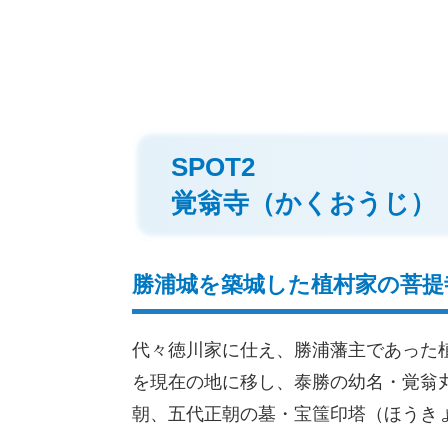
SPOT2
覚翁寺（かくおうじ）
勝浦城を築城した植村家の菩提
代々徳川家に仕え、勝浦藩主であった植
を現在の地に移し、泰勝の幼名・覚翁
朝、五代正朝の墓・宝筺印塔（ほうき