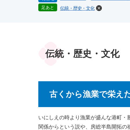
足あと
伝統・歴史・文化
本
文
伝統・歴史・文化
​古くから漁業で栄え
いにしえの時より漁業が盛んな港町・
関係からという説や、房総半島開拓の