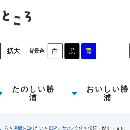
拡大
白
黒
青
背景色
たのしい勝
おいしい勝
浦
浦
ころ
>
勝浦を知りたい
>
伝統／歴史／文化
>
伝統・歴史・文化