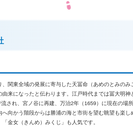
社
り、関東全域の発展に寄与した天冨命（あめのとみのみ
の由来になったと伝わります。江戸時代までは冨大明神
波で流され、宮ノ谷に再建、万治2年（1659）に現在の
内へ向かう階段からは勝浦の海と市街を望む眺望も楽し
、「金女（きんめ）みくじ」も人気です。