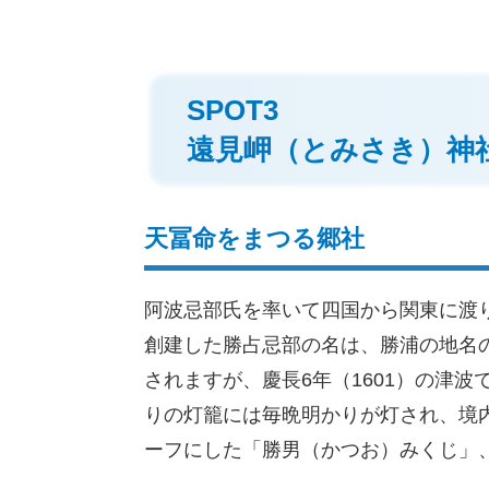
SPOT3
遠見岬（とみさき）神
天冨命をまつる郷社
阿波忌部氏を率いて四国から関東に渡
創建した勝占忌部の名は、勝浦の地名
されますが、慶長6年（1601）の津
りの灯籠には毎晩明かりが灯され、境
ーフにした「勝男（かつお）みくじ」