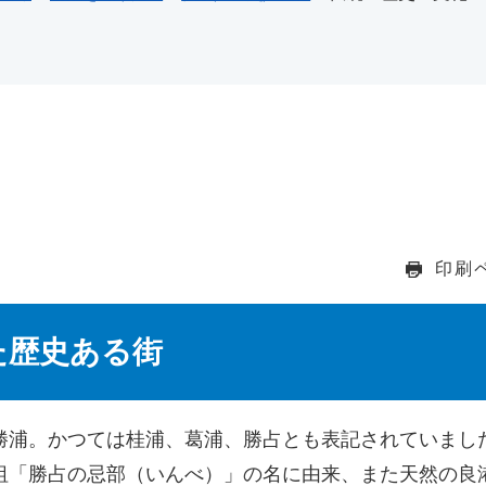
印刷
た歴史ある街
勝浦。かつては桂浦、葛浦、勝占とも表記されていまし
祖「勝占の忌部（いんべ）」の名に由来、また天然の良