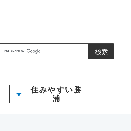
Google
カ
ス
タ
ム
検
住みやすい勝
索
浦