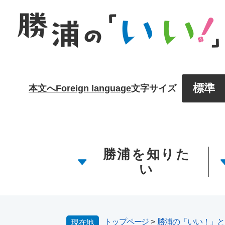
ペ
メ
ー
ニ
ジ
ュ
の
ー
先
を
頭
飛
で
ば
標準
本文へ
Foreign language
文字サイズ
す。
し
て
本
文
へ
勝浦を知りた
い
トップページ
>
勝浦の「いい！」と
現在地