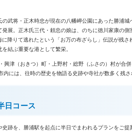
氏の武将・正木時忠が現在の八幡岬公園にあった勝浦城
て発展。正木氏三代・頼忠の娘は、のちに徳川家康の側
て海に降りて逃れたという「お万の布ざらし」伝説が残さ
北を結ぶ重要な港として繁栄。
浦町・興津（おきつ）町・上野村・総野（ふさの）村が合併
。市内には、往時の歴史を物語る史跡や寺社が数多く残さ
半日コース
や史跡を、勝浦駅を起点に半日でまわれるプランをご提