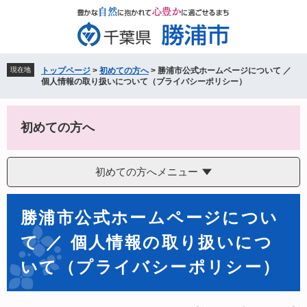
ペ
メ
ー
ニ
ジ
ュ
の
ー
先
を
現在地
トップページ
>
初めての方へ
>
勝浦市公式ホームページについて ／
頭
飛
個人情報の取り扱いについて（プライバシーポリシー）
で
ば
す。
し
て
初めての方へ
本
文
へ
初めての方へメニュー
本
勝浦市公式ホームページについ
文
て ／ 個人情報の取り扱いにつ
いて（プライバシーポリシー）