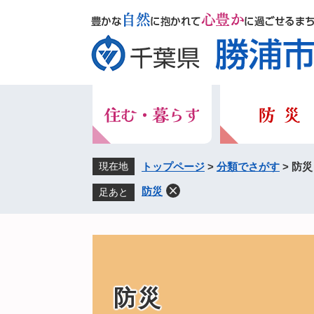
ペ
メ
ー
ニ
ジ
ュ
の
ー
先
を
頭
飛
で
ば
す。
し
て
本
現在地
トップページ
>
分類でさがす
>
防災
文
防災
足あと
へ
本
文
防災