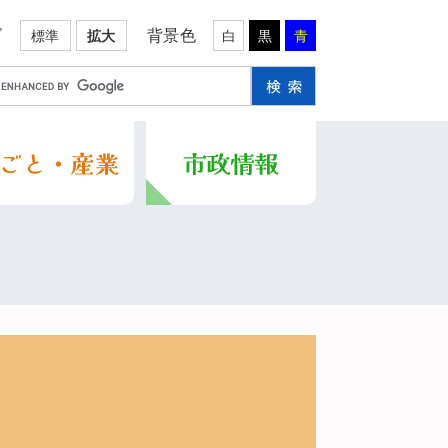
ズ
背景色
標準
拡大
白
黒
青