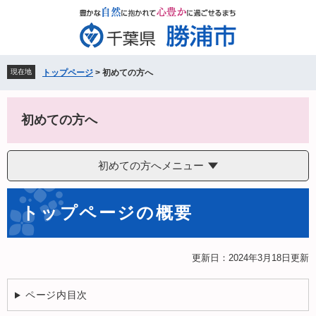
ペ
メ
ー
ニ
ジ
ュ
の
ー
先
を
現在地
トップページ
>
初めての方へ
頭
飛
で
ば
す。
し
初めての方へ
て
本
文
初めての方へメニュー
へ
本
トップページの概要
文
更新日：2024年3月18日更新
ページ内目次