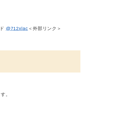
イド
@712xlac
＜外部リンク＞
ます。