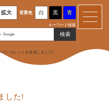
拡大
白
黒
青
背景色
キーワード検索
ンパンフレットを作成しました!
ました!