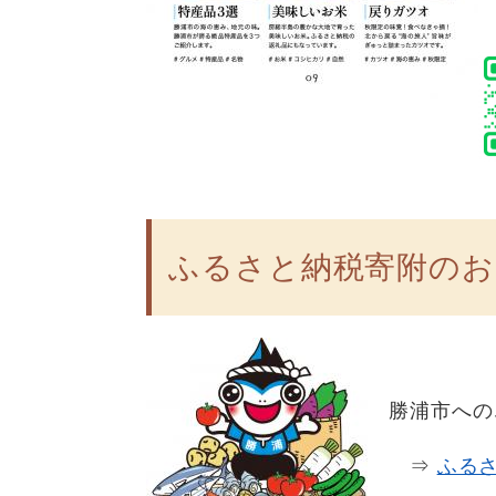
ふるさと納税寄附のお
勝浦市への
⇒
ふる