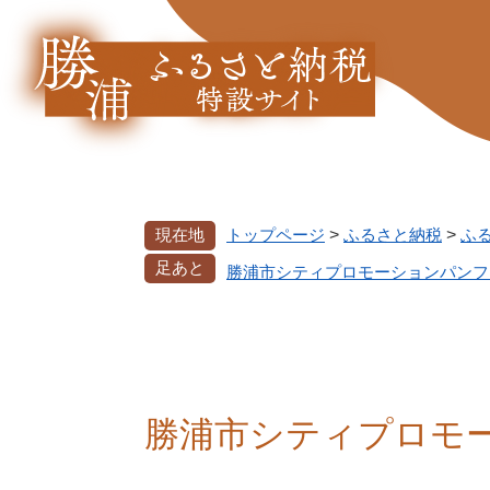
ペ
メ
ー
ニ
ジ
ュ
の
ー
先
を
頭
飛
で
ば
す。
し
て
現在地
トップページ
>
ふるさと納税
>
ふ
本
足あと
勝浦市シティプロモーションパンフ
文
へ
本
文
勝浦市シティプロモ