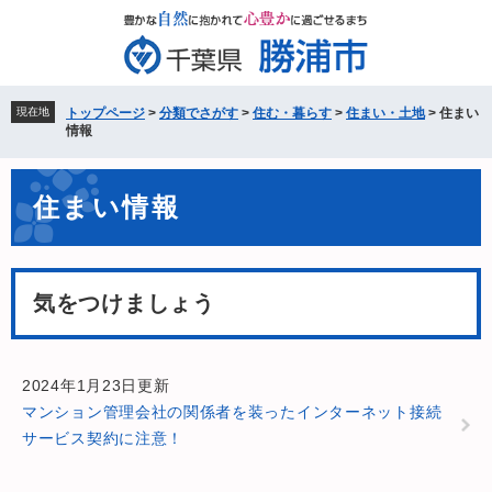
ペ
メ
ー
ニ
ジ
ュ
の
ー
先
を
現在地
トップページ
>
分類でさがす
>
住む・暮らす
>
住まい・土地
>
住まい
頭
飛
情報
で
ば
す。
し
本
て
住まい情報
文
本
文
へ
気をつけましょう
2024年1月23日更新
マンション管理会社の関係者を装ったインターネット接続
サービス契約に注意！