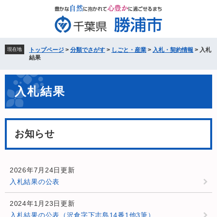
ペ
メ
ー
ニ
ジ
ュ
の
ー
先
を
現在地
トップページ
>
分類でさがす
>
しごと・産業
>
入札・契約情報
>
入札
頭
飛
結果
で
ば
す。
し
本
て
入札結果
文
本
文
へ
お知らせ
2026年7月24日更新
入札結果の公表
2024年1月23日更新
入札結果の公表（沢倉字下志島14番1他3筆）