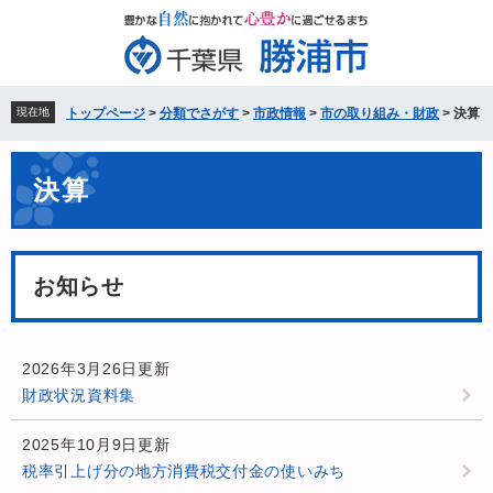
ペ
メ
ー
ニ
ジ
ュ
の
ー
先
を
現在地
トップページ
>
分類でさがす
>
市政情報
>
市の取り組み・財政
>
決算
頭
飛
で
ば
本
す。
し
決算
文
て
本
文
へ
お知らせ
2026年3月26日更新
財政状況資料集
2025年10月9日更新
税率引上げ分の地方消費税交付金の使いみち