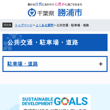
ペ
メ
ー
ニ
ジ
ュ
の
ー
先
を
現在地
トップページ
>
よくある質問
>
公共交通・駐車場・道路
頭
飛
で
ば
本
す。
し
公共交通・駐車場・道路
文
て
本
文
へ
駐車場・道路