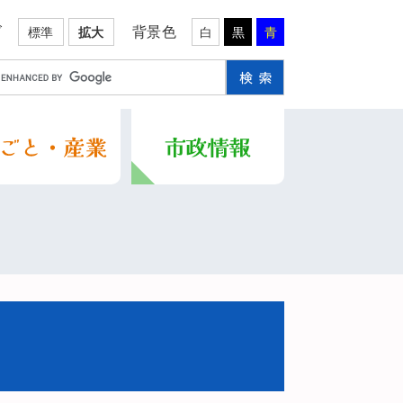
ズ
背景色
標準
拡大
白
黒
青