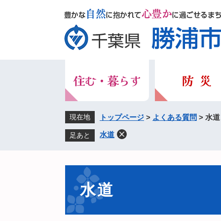
ペ
メ
ー
ニ
ジ
ュ
の
ー
先
を
頭
飛
で
ば
す。
し
て
本
現在地
トップページ
>
よくある質問
>
水道
文
水道
足あと
へ
本
文
水道