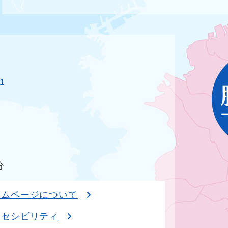
1
分
ームページについて
クセシビリティ