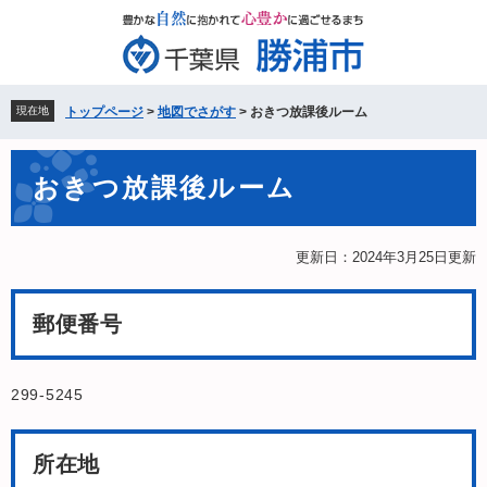
ペ
メ
ー
ニ
ジ
ュ
の
ー
先
を
現在地
トップページ
>
地図でさがす
>
おきつ放課後ルーム
頭
飛
で
ば
本
す。
し
おきつ放課後ルーム
文
て
本
文
更新日：2024年3月25日更新
へ
郵便番号
299-5245
所在地