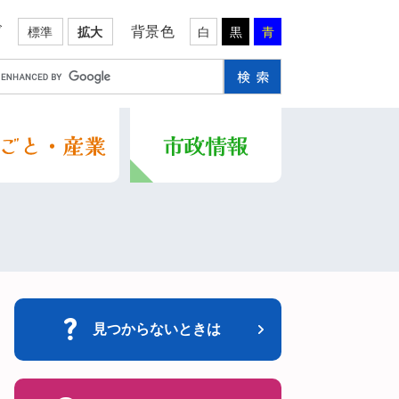
ズ
背景色
標準
拡大
白
黒
青
見つからないときは