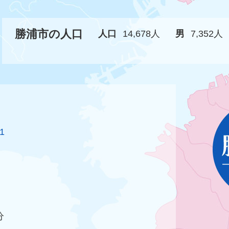
勝浦市の人口
人口
14,678人
男
7,352人
1
分