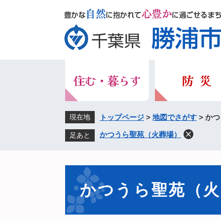
ペ
メ
ー
ニ
ジ
ュ
の
ー
先
を
頭
飛
で
ば
す。
し
て
本
現在地
トップページ
>
地図でさがす
>
かつ
文
かつうら聖苑（火葬場）
足あと
へ
本
文
かつうら聖苑（火