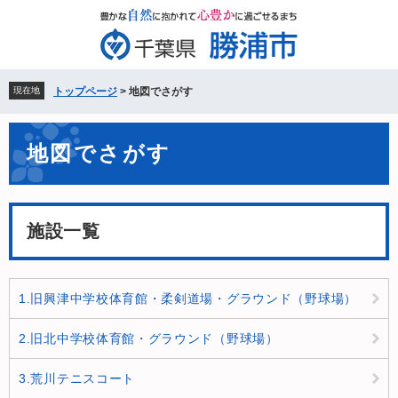
ペ
メ
ー
ニ
ジ
ュ
の
ー
先
を
現在地
トップページ
>
地図でさがす
頭
飛
で
ば
本
す。
し
地図でさがす
文
て
本
文
へ
施設一覧
1.旧興津中学校体育館・柔剣道場・グラウンド（野球場）
2.旧北中学校体育館・グラウンド（野球場）
3.荒川テニスコート