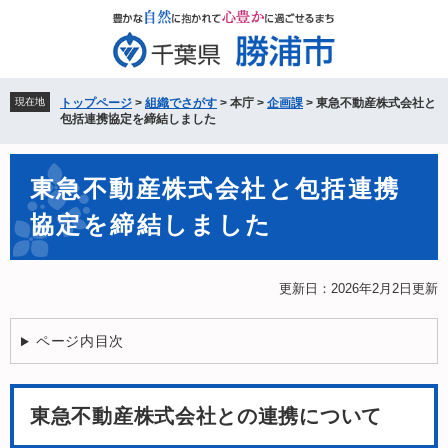
ペ
メ
ー
ニ
ジ
ュ
の
ー
先
を
現在地
トップページ
>
組織でさがす
>
本庁
>
企画課
>
東急不動産株式会社と
頭
飛
包括連携協定を締結しました
で
ば
す。
し
本
て
東急不動産株式会社と包括連携
文
本
協定を締結しました
文
へ
更新日：2026年2月2日更新
ページ内目次
東急不動産株式会社との連携について