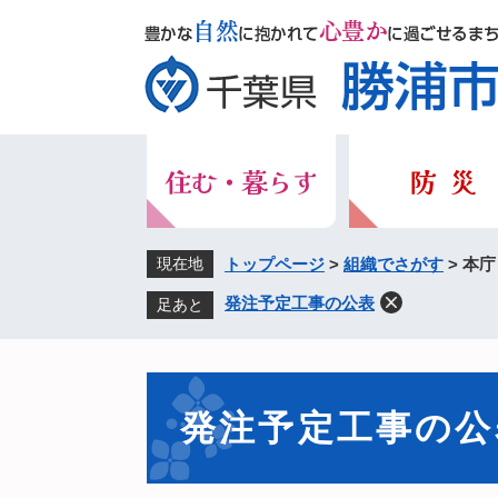
ペ
メ
ー
ニ
ジ
ュ
の
ー
先
を
頭
飛
で
ば
す。
し
て
本
現在地
トップページ
>
組織でさがす
>
本庁
文
発注予定工事の公表
足あと
へ
本
文
発注予定工事の公