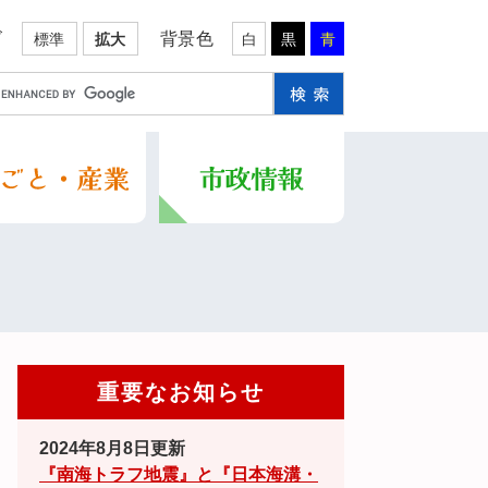
ズ
背景色
標準
拡大
白
黒
青
重要なお知らせ
2024年8月8日更新
『南海トラフ地震』と『日本海溝・