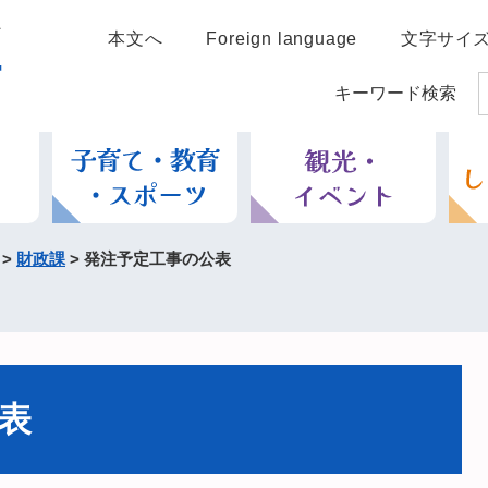
本文へ
Foreign language
文字サイ
キーワード検索
>
財政課
>
発注予定工事の公表
表