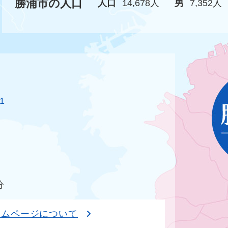
勝浦市の人口
人口
14,678人
男
7,352人
1
分
ームページについて