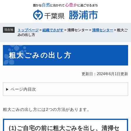
ペ
メ
ー
ニ
ジ
ュ
の
ー
先
を
現在地
トップページ
>
組織でさがす
>
清掃センター
>
清掃センター
>
粗大ご
頭
飛
みの出し方
で
ば
す。
し
本
て
粗大ごみの出し方
文
本
文
へ
更新日：2024年6月1日更新
ページ内目次
粗大ごみの出し方には2つの方法があります。
(1)ご自宅の前に粗大ごみを出し、清掃セ