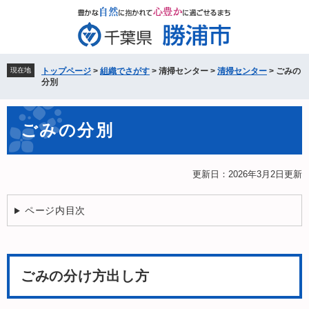
ペ
メ
ー
ニ
ジ
ュ
の
ー
先
を
現在地
トップページ
>
組織でさがす
>
清掃センター
>
清掃センター
>
ごみの
頭
飛
分別
で
ば
す。
し
本
て
ごみの分別
文
本
文
へ
更新日：2026年3月2日更新
ページ内目次
ごみの分け方出し方