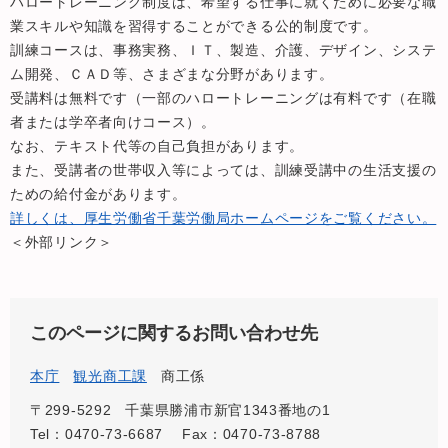
ハロートレーニング制度は、希望する仕事に就くために必要な職
業スキルや知識を習得することができる公的制度です。
訓練コースは、事務実務、ＩＴ、製造、介護、デザイン、システ
ム開発、ＣＡＤ等、さまざまな分野があります。
受講料は無料です（一部のハロートレーニングは有料です（在職
者または学卒者向けコース）。
なお、テキスト代等の自己負担があります。
また、受講者の世帯収入等によっては、訓練受講中の生活支援の
ための給付金があります。
詳しくは、厚生労働省千葉労働局ホームページをご覧ください。
＜外部リンク＞
このページに関するお問い合わせ先
本庁
観光商工課
商工係
〒299-5292
千葉県勝浦市新官1343番地の1
Tel：0470-73-6687
Fax：0470-73-8788