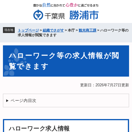
ペ
メ
ー
ニ
ジ
ュ
の
ー
先
を
現在地
トップページ
>
組織でさがす
>
本庁
>
観光商工課
>
ハローワーク等の
頭
飛
求人情報が閲覧できます
で
ば
す。
し
本
て
ハローワーク等の求人情報が閲
文
本
覧できます
文
へ
更新日：2026年7月27日更新
ページ内目次
ハローワーク求人情報