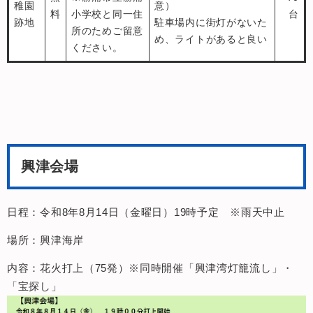
稚園
意）
料
小学校と同一住
台
跡地
駐車場内に街灯がないた
所のためご留意
め、ライトがあると良い
ください。
興津会場
日程：令和8年8月14日（金曜日）19時予定 ※雨天中止
場所：興津海岸
内容：花火打上（75発）※同時開催「興津湾灯籠流し」・
「宝探し」