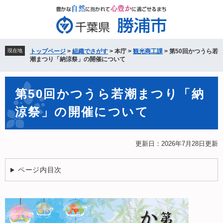
ペ
メ
ー
ニ
ジ
ュ
の
ー
先
を
現在地
トップページ
>
組織でさがす
>
本庁
>
観光商工課
>
第50回かつうら若
頭
飛
潮まつり「納涼祭」の開催について
で
ば
す。
し
本
て
第50回かつうら若潮まつり「納
文
本
涼祭」の開催について
文
へ
更新日：2026年7月28日更新
ページ内目次