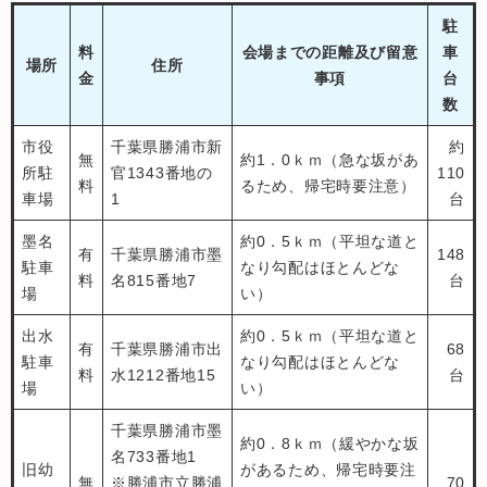
駐
料
会場までの距離及び留意
車
場所
住所
金
事項
台
数
市役
千葉県勝浦市新
約
無
約1．0ｋｍ（急な坂があ
所駐
官1343番地の
110
料
るため、帰宅時要注意）
車場
1
台
墨名
約0．5ｋｍ（平坦な道と
有
千葉県勝浦市墨
148
駐車
なり勾配はほとんどな
料
名815番地7
台
場
い）
出水
約0．5ｋｍ（平坦な道と
有
千葉県勝浦市出
68
駐車
なり勾配はほとんどな
料
水1212番地15
台
場
い）
千葉県勝浦市墨
約0．8ｋｍ（緩やかな坂
名733番地1
旧幼
があるため、帰宅時要注
無
​※勝浦市立勝浦
70