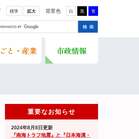
ズ
背景色
標準
拡大
白
黒
青
重要なお知らせ
2024年8月8日更新
『南海トラフ地震』と『日本海溝・