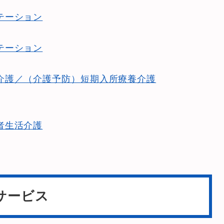
テーション
テーション
介護／（介護予防）短期入所療養介護
者生活介護
サービス