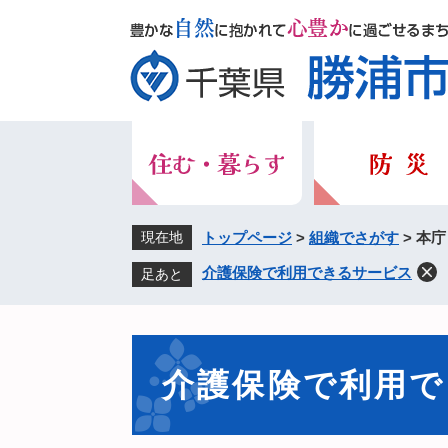
ペ
メ
ー
ニ
ジ
ュ
の
ー
先
を
頭
飛
で
ば
す。
し
て
本
現在地
トップページ
>
組織でさがす
>
本庁
文
介護保険で利用できるサービス
足あと
へ
本
文
介護保険で利用で