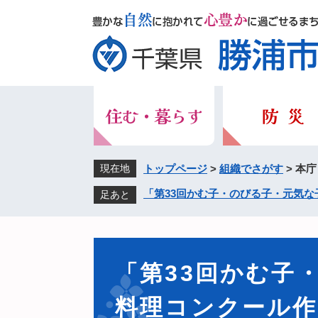
ペ
メ
ー
ニ
ジ
ュ
の
ー
先
を
頭
飛
で
ば
す。
し
て
本
現在地
トップページ
>
組織でさがす
>
本庁
文
「第33回かむ子・のびる子・元気
足あと
へ
本
文
「第33回かむ子
料理コンクール作