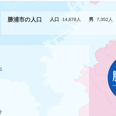
勝浦市の人口
人口
14,678人
男
7,352人
1
分