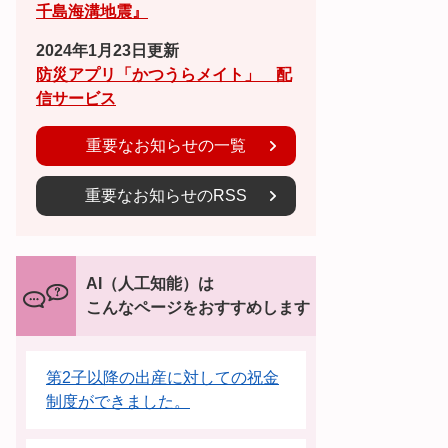
千島海溝地震』
2024年1月23日更新
防災アプリ「かつうらメイト」 配
信サービス
重要なお知らせの一覧
重要なお知らせのRSS
AI（人工知能）は
こんなページをおすすめします
第2子以降の出産に対しての祝金
制度ができました。