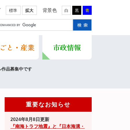
ズ
背景色
標準
拡大
白
黒
青
ル作品募集中です
重要なお知らせ
2024年8月8日更新
『南海トラフ地震』と『日本海溝・