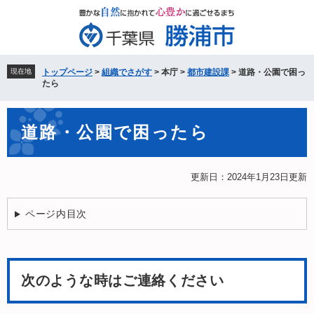
ペ
メ
ー
ニ
ジ
ュ
の
ー
先
を
現在地
トップページ
>
組織でさがす
>
本庁
>
都市建設課
>
道路・公園で困っ
頭
飛
たら
で
ば
す。
し
本
て
道路・公園で困ったら
文
本
文
へ
更新日：2024年1月23日更新
ページ内目次
次のような時はご連絡ください