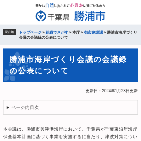
ペ
メ
ー
ニ
ジ
ュ
の
ー
先
を
現在地
トップページ
>
組織でさがす
>
本庁
>
都市建設課
>
勝浦市海岸づくり
頭
飛
会議の会議録の公表について
で
ば
す。
し
本
て
勝浦市海岸づくり会議の会議録
文
本
の公表について
文
へ
更新日：2024年1月23日更新
ページ内目次
本会議は、勝浦市興津港海岸において、千葉県が千葉東沿岸海岸
保全基本計画に基づく事業を実施するに当たり、津波対策につい