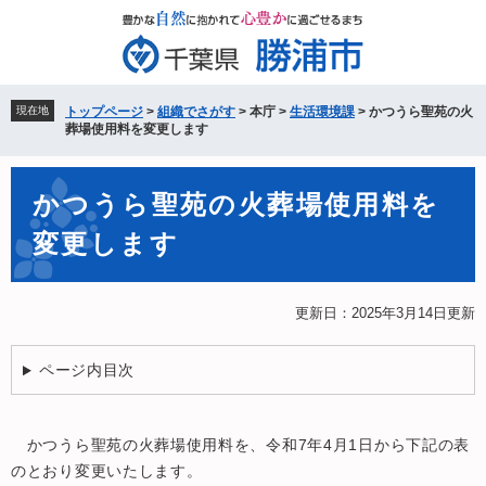
ペ
メ
ー
ニ
ジ
ュ
の
ー
先
を
現在地
トップページ
>
組織でさがす
>
本庁
>
生活環境課
>
かつうら聖苑の火
頭
飛
葬場使用料を変更します
で
ば
す。
し
本
て
かつうら聖苑の火葬場使用料を
文
本
変更します
文
へ
更新日：2025年3月14日更新
ページ内目次
かつうら聖苑の火葬場使用料を、令和7年4月1日から下記の表
のとおり変更いたします。