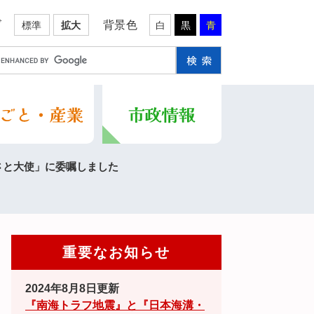
ズ
背景色
標準
拡大
白
黒
青
さと大使」に委嘱しました
重要なお知らせ
2024年8月8日更新
『南海トラフ地震』と『日本海溝・