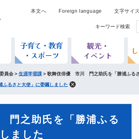
本文へ
Foreign language
文字サイ
キーワード検索
委員会
>
生涯学習課
>
歌舞伎俳優 市川 門之助氏を「勝浦ふる
浦ふるさと大使」に委嘱しました
 門之助氏を「勝浦ふる
嘱しました