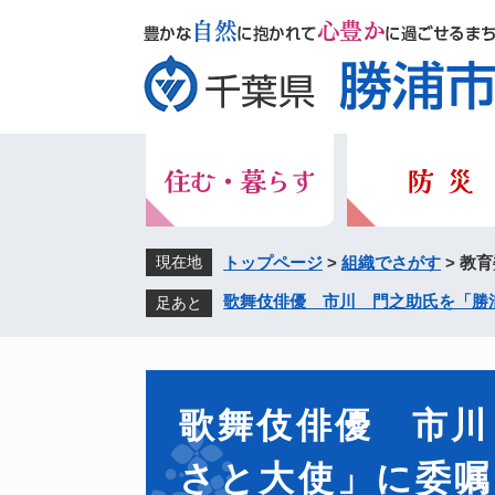
ペ
メ
ー
ニ
ジ
ュ
の
ー
先
を
頭
飛
で
ば
す。
し
て
本
現在地
トップページ
>
組織でさがす
>
教育
文
歌舞伎俳優 市川 門之助氏を「勝
足あと
へ
本
文
歌舞伎俳優 市川
さと大使」に委