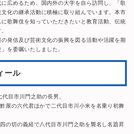
代に広めるため、国内外の大学を自ら訪問し、「歌
統文化の継承活動に積極に取り組んでいます。本市
んに歌舞伎を知っていただきたいと教育活動、伝統
す。
報の発信及び芸術文化の振興を図る活動や活躍を期
使」を委嘱いたしました。
ィール
七代目市川門之助の長男。
』鮓屋の六代君ほかで二代目市川小米を名乗り初舞
』四の切の義経で八代目市川門之助を襲名し名題昇