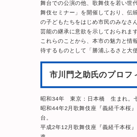
舞台での公演の他、歌舞伎を若い世
舞伎セミナー」を開催しており、伝
の子どもたちをはじめ市民のみなさ
芸能の継承に意欲を示しておられま
これらのことから、本市の魅力と情
待するものとして「勝浦ふるさと大
市川門之助氏のプロフ
昭和34年 東京：日本橋 生まれ。
昭和44年2月歌舞伎座『義経千本桜
台。
平成2年12月歌舞伎座『義経千本桜
進。