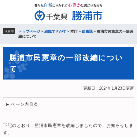
ペ
メ
ー
ニ
ジ
ュ
の
ー
先
を
現在地
トップページ
>
組織でさがす
>
本庁
>
総務課
>
勝浦市民憲章の一部改
頭
飛
編について
で
ば
す。
し
本
て
勝浦市民憲章の一部改編につい
文
本
て
文
へ
更新日：2024年1月23日更新
ページ内目次
下記のとおり、勝浦市民憲章を改編しましたので、お知らせしま
す。