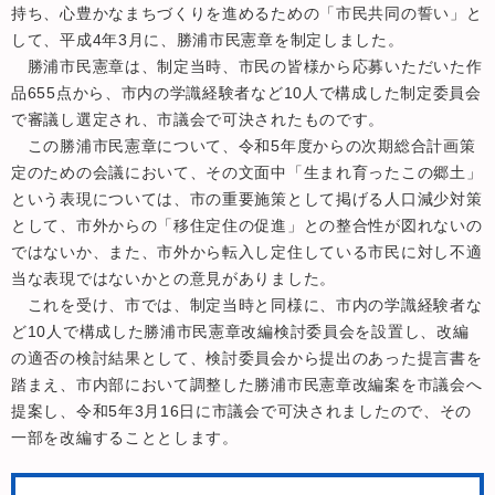
持ち、心豊かなまちづくりを進めるための「市民共同の誓い」と
して、平成4年3月に、勝浦市民憲章を制定しました。
勝浦市民憲章は、制定当時、市民の皆様から応募いただいた作
品655点から、市内の学識経験者など10人で構成した制定委員会
で審議し選定され、市議会で可決されたものです。
この勝浦市民憲章について、令和5年度からの次期総合計画策
定のための会議において、その文面中「生まれ育ったこの郷土」
という表現については、市の重要施策として掲げる人口減少対策
として、市外からの「移住定住の促進」との整合性が図れないの
ではないか、また、市外から転入し定住している市民に対し不適
当な表現ではないかとの意見がありました。
これを受け、市では、制定当時と同様に、市内の学識経験者な
ど10人で構成した勝浦市民憲章改編検討委員会を設置し、改編
の適否の検討結果として、検討委員会から提出のあった提言書を
踏まえ、市内部において調整した勝浦市民憲章改編案を市議会へ
提案し、令和5年3月16日に市議会で可決されましたので、その
一部を改編することとします。