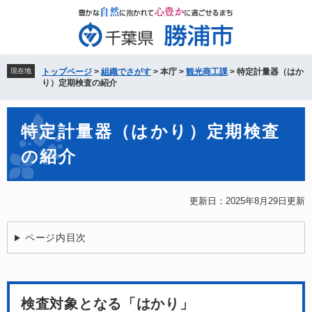
ペ
メ
ー
ニ
ジ
ュ
の
ー
先
を
現在地
トップページ
>
組織でさがす
>
本庁
>
観光商工課
>
特定計量器（はか
頭
飛
り）定期検査の紹介
で
ば
す。
し
本
て
特定計量器（はかり）定期検査
文
本
の紹介
文
へ
更新日：2025年8月29日更新
ページ内目次
検査対象となる「はかり」