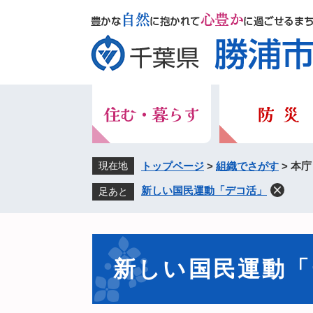
ペ
メ
ー
ニ
ジ
ュ
の
ー
先
を
頭
飛
で
ば
す。
し
て
本
現在地
トップページ
>
組織でさがす
>
本庁
文
新しい国民運動「デコ活」
足あと
へ
本
文
新しい国民運動「