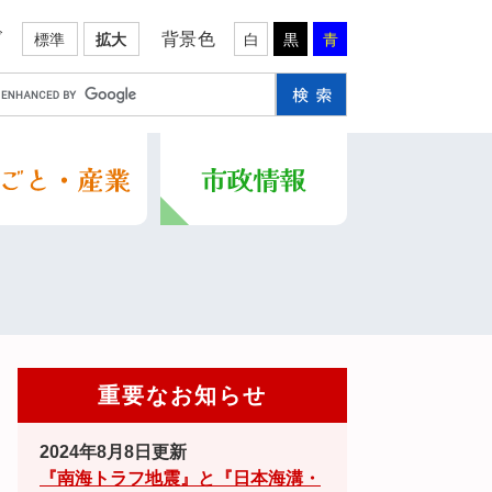
ズ
背景色
標準
拡大
白
黒
青
重要なお知らせ
2024年8月8日更新
『南海トラフ地震』と『日本海溝・