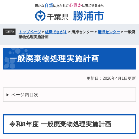
ペ
メ
ー
ニ
ジ
ュ
の
ー
先
を
現在地
トップページ
>
組織でさがす
>
清掃センター
>
清掃センター
>
一般廃
頭
飛
棄物処理実施計画
で
ば
す。
し
本
て
一般廃棄物処理実施計画
文
本
文
へ
更新日：2026年4月1日更新
ページ内目次
令和8年度 一般廃棄物処理実施計画