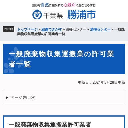
ペ
メ
ー
ニ
ジ
ュ
の
ー
先
を
現在地
トップページ
>
組織でさがす
>
清掃センター
>
清掃センター
>
一般廃
頭
飛
棄物収集運搬業の許可業者一覧
で
ば
す。
し
本
て
一般廃棄物収集運搬業の許可業
文
本
者一覧
文
へ
更新日：2024年3月28日更新
ページ内目次
一般廃棄物収集運搬業許可業者