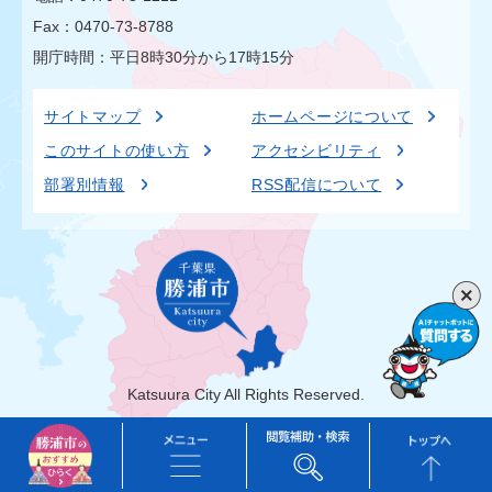
Fax：0470-73-8788
開庁時間：平日8時30分から17時15分
サイトマップ
ホームページについて
このサイトの使い方
アクセシビリティ
部署別情報
RSS配信について
Katsuura City All Rights Reserved.
勝
メ
閲
ト
浦
ニ
覧
ッ
市
ュ
補
プ