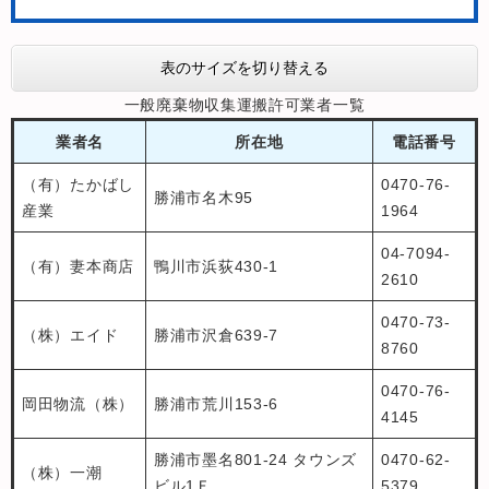
表のサイズを切り替える
一般廃棄物収集運搬許可業者一覧
業者名
所在地
電話番号
（有）たかばし
0470-76-
勝浦市名木95
産業
1964
04-7094-
（有）妻本商店
鴨川市浜荻430-1
2610
0470-73-
（株）エイド
勝浦市沢倉639-7
8760
0470-76-
岡田物流（株）
勝浦市荒川153-6
4145
勝浦市墨名801-24 タウンズ
0470-62-
（株）一潮
ビル1Ｆ
5379