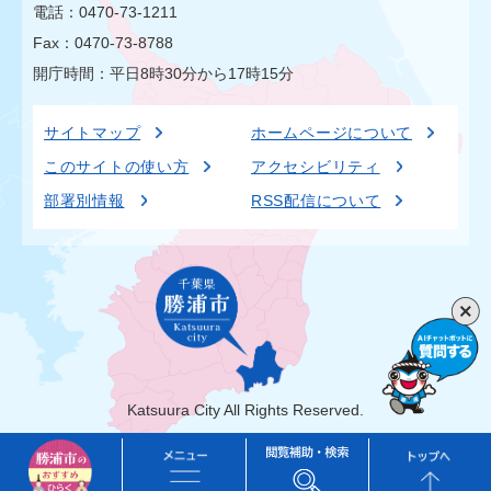
電話：0470-73-1211
Fax：0470-73-8788
開庁時間：平日8時30分から17時15分
サイトマップ
ホームページについて
このサイトの使い方
アクセシビリティ
部署別情報
RSS配信について
Katsuura City All Rights Reserved.
勝
メ
閲
ト
浦
ニ
覧
ッ
市
ュ
補
プ