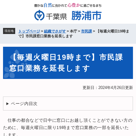
ペ
メ
ー
ニ
ジ
ュ
の
ー
先
を
現在地
トップページ
>
組織でさがす
>
本庁
>
市民課
>
【毎週火曜日19時ま
頭
飛
で】市民課窓口業務を延長します
で
ば
す。
し
本
て
【毎週火曜日19時まで】市民課
文
本
窓口業務を延長します
文
へ
更新日：2024年4月26日更新
ページ内目次
仕事の都合などで日中に窓口にお越し頂くことができない方の
ために、毎週火曜日に限り19時まで窓口業務の一部を延長いた
します。