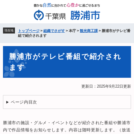
ペ
メ
ー
ニ
ジ
ュ
の
ー
先
を
現在地
トップページ
>
組織でさがす
>
本庁
>
観光商工課
>
勝浦市がテレビ番
頭
飛
組で紹介されます
で
ば
す。
し
本
て
勝浦市がテレビ番組で紹介され
文
本
ます
文
へ
更新日：2025年9月22日更新
ページ内目次
勝浦市の施設・グルメ・イベントなどが紹介された番組や勝浦市
内で作品情報をお知らせします。内容は随時更新します。（放送