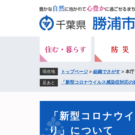
ペ
メ
ー
ニ
ジ
ュ
の
ー
先
を
頭
飛
で
ば
す。
し
て
本
現在地
トップページ
>
組織でさがす
>
本庁
文
「新型コロナウイルス感染症対応の
足あと
へ
本
文
「新型コロナウイ
り」について