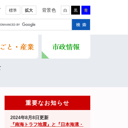
ズ
背景色
標準
拡大
白
黒
青
て
重要なお知らせ
2024年8月8日更新
『南海トラフ地震』と『日本海溝・