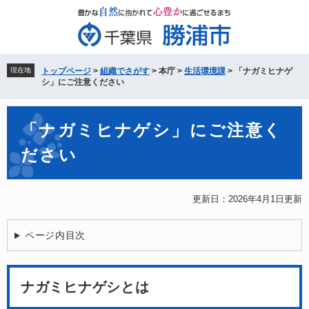
ペ
メ
ー
ニ
ジ
ュ
の
ー
先
を
現在地
トップページ
>
組織でさがす
>
本庁
>
生活環境課
>
「ナガミヒナゲ
頭
飛
シ」にご注意ください
で
ば
す。
し
本
て
「ナガミヒナゲシ」にご注意く
文
本
ださい
文
へ
更新日：2026年4月1日更新
ページ内目次
ナガミヒナゲシとは