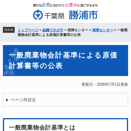
ペ
メ
ー
ニ
ジ
ュ
の
ー
先
を
現在地
トップページ
>
組織でさがす
>
清掃センター
>
清掃センター
>
一般廃
頭
飛
棄物会計基準による原価計算書等の公表
で
ば
す。
し
本
て
一般廃棄物会計基準による原価
文
本
計算書等の公表
文
へ
更新日：2026年7月1日更新
ページ内目次
一般廃棄物会計基準とは