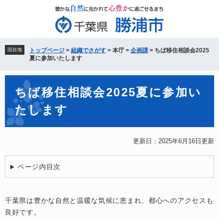
ペ
メ
ー
ニ
ジ
ュ
の
ー
先
を
現在地
トップページ
>
組織でさがす
>
本庁
>
企画課
>
ちば移住相談会2025
頭
飛
夏に参加いたします
で
ば
す。
し
本
て
ちば移住相談会2025夏に参加い
文
本
たします
文
へ
更新日：2025年6月16日更新
ページ内目次
​千葉県は豊かな自然と温暖な気候に恵まれ、都心へのアクセスも
良好です。